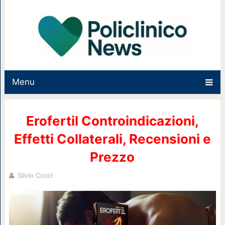
Menu
Erofertil Controindicazioni,
Effetti Collaterali, Recensioni e
Prezzo
Silvio Cocci