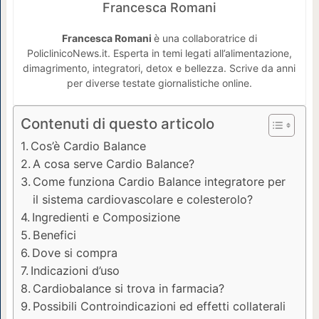
Prova
Francesca Romani
Cardiobalance
Francesca Romani
è una collaboratrice di
PoliclinicoNews.it. Esperta in temi legati all’alimentazione,
dimagrimento, integratori, detox e bellezza. Scrive da anni
50% di
per diverse testate giornalistiche online.
Sconto.
Contenuti di questo articolo
Cos’è Cardio Balance
A cosa serve Cardio Balance?
PROVA
Come funziona Cardio Balance integratore per
CARDIOBALANCE
il sistema cardiovascolare e colesterolo?
Ingredienti e Composizione
Benefici
Dove si compra
Indicazioni d’uso
Cardiobalance si trova in farmacia?
Possibili Controindicazioni ed effetti collaterali