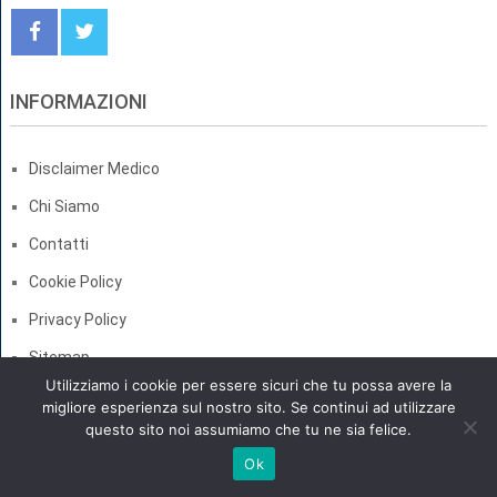
INFORMAZIONI
Disclaimer Medico
Chi Siamo
Contatti
Cookie Policy
Privacy Policy
Sitemap
Utilizziamo i cookie per essere sicuri che tu possa avere la
migliore esperienza sul nostro sito. Se continui ad utilizzare
questo sito noi assumiamo che tu ne sia felice.
PoliclinicoNews - I Migliori Prodotti per la tua Salute
Copyright ©
Ok
2026. Tutti i diritti sono riservati.