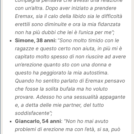
compagna pensava che avessi una relazione
con un’altra. Dopo aver iniziato a prendere
Eremax, sia il calo della libido sia le difficoltà
erettili sono diminuite e ora la mia fidanzata
non ha più dubbi che lei è l’unica per me”;
Simone, 38 anni:
“
Sono molto timido con le
ragazze e questo certo non aiuta, in più mi è
capitato molto spesso di non riuscire ad avere
un’erezione quanto sto con una donna e
questo ha peggiorato la mia autostima.
Quando ho sentito parlato di Eremax pensavo
che fosse la solita bufala ma ho voluto
provare. Adesso ho una sessualità appagante
e, a detta delle mie partner, del tutto
soddisfacente”;
Giancarlo, 54 anni
: “
Non ho mai avuto
problemi di erezione ma con l’età, si sa, può