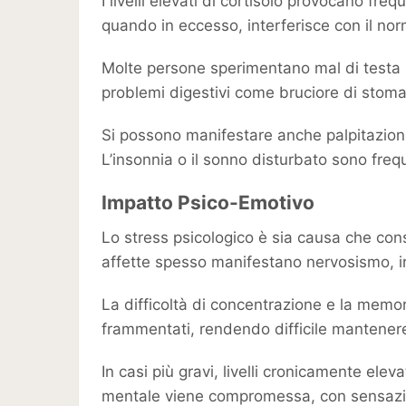
I livelli elevati di cortisolo provocano 
quando in eccesso, interferisce con il no
Molte persone sperimentano mal di testa ri
problemi digestivi come bruciore di stomac
Si possono manifestare anche palpitazioni 
L’insonnia o il sonno disturbato sono frequ
Impatto Psico-Emotivo
Lo stress psicologico è sia causa che cons
affette spesso manifestano nervosismo, irr
La difficoltà di concentrazione e la memo
frammentati, rendendo difficile mantenere
In casi più gravi, livelli cronicamente ele
mentale viene compromessa, con sensazioni