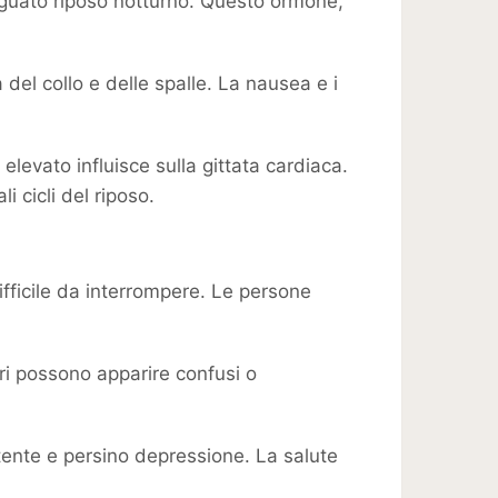
eguato riposo notturno. Questo ormone,
el collo e delle spalle. La nausea e i
levato influisce sulla gittata cardiaca.
 cicli del riposo.
ifficile da interrompere. Le persone
ri possono apparire confusi o
istente e persino depressione. La salute