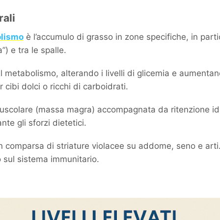
ali
olismo
è l’accumulo di grasso in zone specifiche, in parti
”) e tra le spalle.
ul metabolismo, alterando i livelli di glicemia e aumentan
ibi dolci o ricchi di carboidrati.
 muscolare (massa magra) accompagnata da ritenzione id
te gli sforzi dietetici.
on comparsa di striature violacee su addome, seno e arti.
lo sul sistema immunitario.