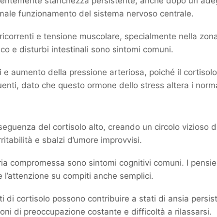
frequentemente stanchezza persistente, anche dopo un ad
rmale funzionamento del sistema nervoso centrale.
correnti e tensione muscolare, specialmente nella zona d
o e disturbi intestinali sono sintomi comuni.
e aumento della pressione arteriosa, poiché il cortisolo e
enti, dato che questo ormone dello stress altera i normali
eguenza del cortisolo alto, creando un circolo vizioso d
itabilità e sbalzi d’umore improvvisi.
ria compromessa sono sintomi cognitivi comuni. I pensie
 l’attenzione su compiti anche semplici.
vati di cortisolo possono contribuire a stati di ansia pers
 di preoccupazione costante e difficoltà a rilassarsi.