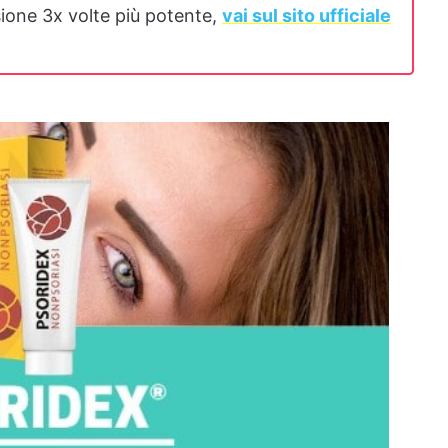
rsione 3x volte più potente,
vai sul sito ufficiale