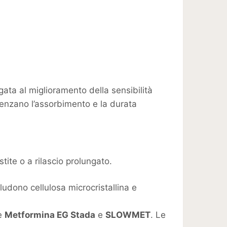
gata al miglioramento della sensibilità
luenzano l’assorbimento e la durata
ite o a rilascio prolungato.
ncludono cellulosa microcristallina e
me
Metformina EG Stada
e
SLOWMET
. Le