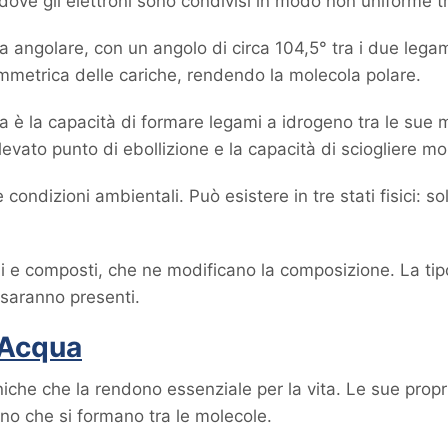
, dove gli elettroni sono condivisi in modo non uniforme 
a angolare, con un angolo di circa 104,5° tra i due leg
mmetrica delle cariche, rendendo la molecola polare.
a è la capacità di formare legami a idrogeno tra le sue 
levato punto di ebollizione e la capacità di sciogliere m
 condizioni ambientali. Può esistere in tre stati fisici: s
 e composti, che ne modificano la composizione. La tipol
 saranno presenti.
l’Acqua
iche che la rendono essenziale per la vita. Le sue proprie
no che si formano tra le molecole.