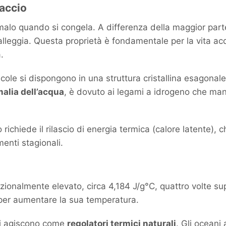
iaccio
o quando si congela. A differenza della maggior parte 
alleggia. Questa proprietà è fondamentale per la vita ac
.
ecole si dispongono in una struttura cristallina esagonale
alia dell’acqua
, è dovuto ai legami a idrogeno che ma
richiede il rilascio di energia termica (calore latente), c
enti stagionali.
ionalmente elevato, circa 4,184 J/g°C, quattro volte supe
 per aumentare la sua temperatura.
rici agiscono come
regolatori termici naturali
. Gli oceani